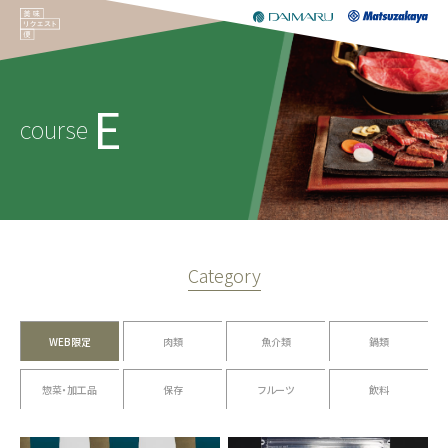
E
course
Category
WEB限定
肉類
魚介類
鍋類
惣菜・加工品
保存
フルーツ
飲料