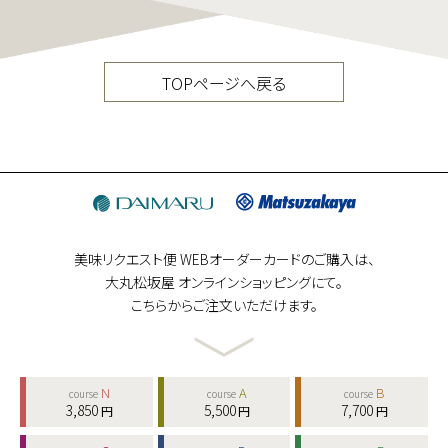
TOPページへ戻る
美味リクエスト便 WEBオーダーカードのご購入は、
大丸松坂屋 オンラインショッピングにて。
こちらからご注文いただけます。
N
A
B
course
course
course
3,850
5,500
7,700
円
円
円