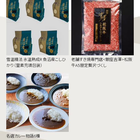
雪温精法 氷温熟成R 魚沼産こしひ
老舗すき焼専門店<銀座吉澤>松阪
かり（窒素充填包装）
牛A5限定贅沢づくし
名店カレー物語6種