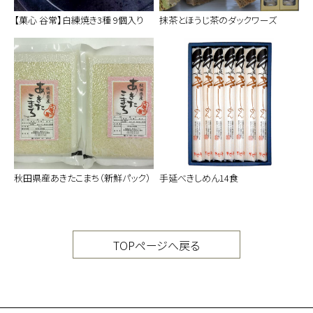
【菓心 谷常】白練焼き3種 9個入り
抹茶とほうじ茶のダックワーズ
秋田県産あきたこまち（新鮮パック）
手延べきしめん14食
TOPページへ戻る