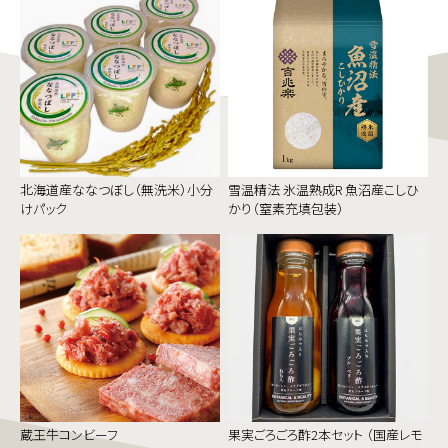
北海道産ななつぼし（無洗米）小分
雪温精法 氷温熟成R 魚沼産こしひ
けパック
かり（窒素充填包装）
蔵王牛コンビーフ
果実ごろごろ酢2本セット （国産レモ