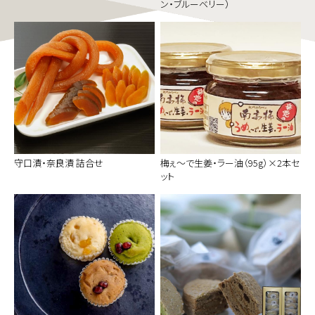
ン・ブルーベリー）
守口漬・奈良漬 詰合せ
梅ぇ～で生姜・ラー油（95g）×2本セ
ット