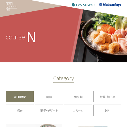
N
course
Category
WEB限定
肉類
魚介類
惣菜・加工品
保存
菓子・デザート
フルーツ
飲料