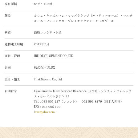
専有面積
84㎡～105㎡
施設
カフェ・キッズルーム・ママズラウンジ（パーティールーム）・マルチ
ルーム・フィットネス・プレイグラウンド・キッズプール
構造
鉄筋コンクリート造
建物竣工時期
2017年2月
運営・管理
JRE DEVELOPMENT CO.,LTD
企画
株式会社JALUX
設計・施工
Thai Nakano Co., Ltd.
お問合せ
L’axe Siracha Jalux Serviced Residence (ラグゼ・シラチャ・ジャルック
ス・サービスレジデンス）
TEL : 033-005-127（フロント） 062-596-8279（日本人担当）
FAX : 033-005-129
laxe@jalux.com