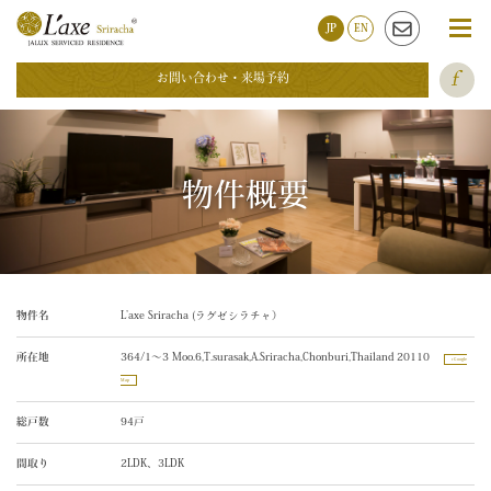
JP
EN
お問い合わせ・来場予約
物件概要
物件名
L’axe Sriracha (ラグゼシラチャ）
所在地
364/1〜3 Moo.6,T.surasak,A.Sriracha,Chonburi,Thailand 20110
Google
Map
総戸数
94戸
間取り
2LDK、3LDK