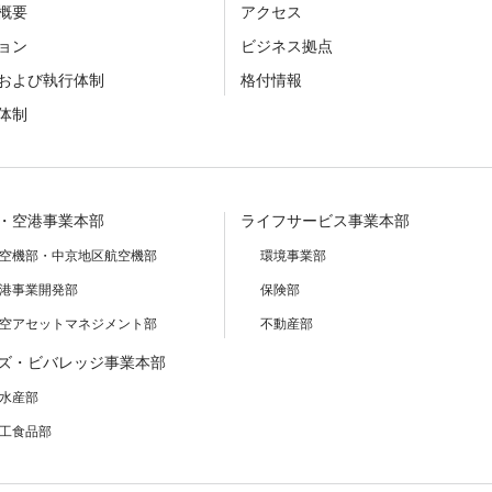
概要
アクセス
ョン
ビジネス拠点
および執行体制
格付情報
体制
・空港事業本部
ライフサービス事業本部
空機部・中京地区航空機部
環境事業部
港事業開発部
保険部
空アセットマネジメント部
不動産部
ズ・ビバレッジ事業本部
水産部
工食品部