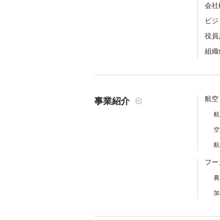
会社
ビジ
役員
組織
航空
事業紹介
航
空
航
フー
農
加