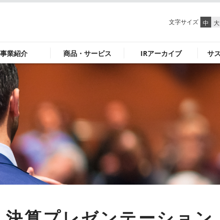
文字サイズ
中
大
事業紹介
商品・サービス
IRアーカイブ
サ
決算プレゼンテーション