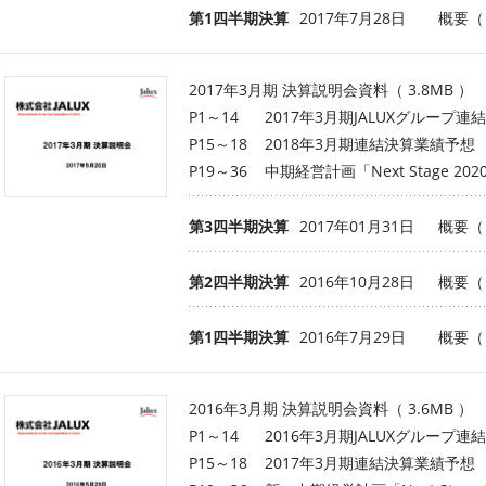
第1四半期決算
2017年7月28日
概要（ 
2017年3月期 決算説明会資料（ 3.8MB ）
P1～14
2017年3月期JALUXグループ連結決
P15～18
2018年3月期連結決算業績予想 （ 
P19～36
中期経営計画「Next Stage 202
第3四半期決算
2017年01月31日
概要（ 
第2四半期決算
2016年10月28日
概要（ 
第1四半期決算
2016年7月29日
概要（ 
2016年3月期 決算説明会資料（ 3.6MB ）
P1～14
2016年3月期JALUXグループ連結決
P15～18
2017年3月期連結決算業績予想 （ 