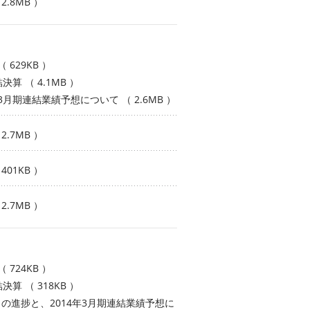
2.8MB ）
629KB ）
決算 （ 4.1MB ）
月期連結業績予想について （ 2.6MB ）
2.7MB ）
401KB ）
2.7MB ）
724KB ）
決算 （ 318KB ）
14」の進捗と、2014年3月期連結業績予想に