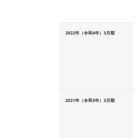
2022年（令和4年）3月期
2021年（令和3年）3月期