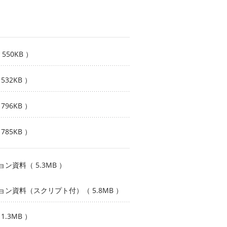
50KB ）
532KB ）
796KB ）
785KB ）
資料（ 5.3MB ）
ン資料（スクリプト付）（ 5.8MB ）
1.3MB ）