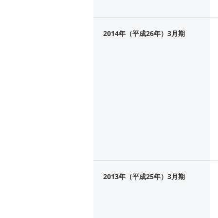
2014年（平成26年）3月期
2013年（平成25年）3月期