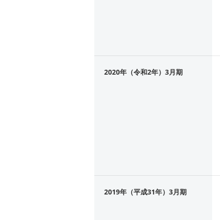
2020年（令和2年）3月期
2019年（平成31年）3月期