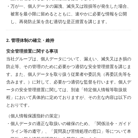
・万が一、個人データの漏洩、滅失又は毀損等が発生した場合、
被害を最小限に留めるとともに、速やかに必要な情報を公開
し、再発防止策を含む適切な是正措置を講じます。
2. 管理体制の確立・維持
安全管理措置に関する事項
当社グループは、個人データについて、漏えい、滅失又はき損の
防止等、その管理のために必要かつ適切な安全管理措置を講じま
す。また、個人データを取り扱う従業者や委託先（再委託先等を
含みます。）に対して、必要かつ適切な監督を行います。個人デ
ータの安全管理措置に関しては、別途「特定個人情報等取扱規
程」において具体的に定めておりますが、その主な内容は以下の
とおりです。
（個人情報保護指針の策定）
・個人データの適正な取扱いの確保のため、「関係法令・ガイド
ライン等の遵守」、「質問及び苦情処理の窓口」等について本