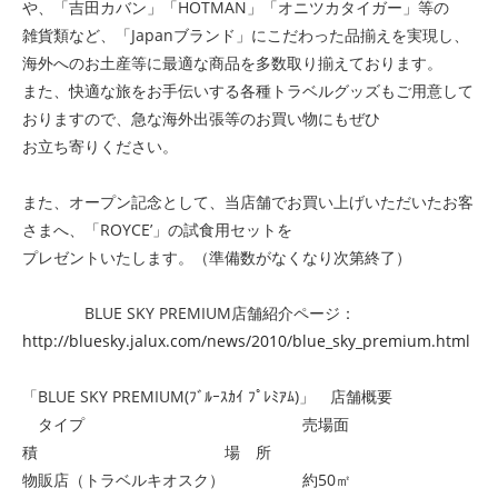
や、「
吉田カバン
」「
HOTMAN
」「
オニツカタイガー
」等の
雑貨類など、「
Japanブランド
」にこだわった品揃えを実現し、
海外へのお土産等に最適な商品を多数取り揃えております。
また、快適な旅をお手伝いする各種トラベルグッズもご用意して
おりますので、急な海外出張等のお買い物にもぜひ
お立ち寄りください。
また、オープン記念として、当店舗でお買い上げいただいたお客
さまへ、「ROYCE’」の試食用セットを
プレゼントいたします。（準備数がなくなり次第終了）
BLUE SKY PREMIUM店舗紹介ページ：
http://bluesky.jalux.com/news/2010/blue_sky_premium.html
「
BLUE SKY PREMIUM(ﾌﾞﾙｰｽｶｲ ﾌﾟﾚﾐｱﾑ)
」 店舗概要
タイプ 売場面
積 場 所
物販店（トラベルキオスク） 約50㎡