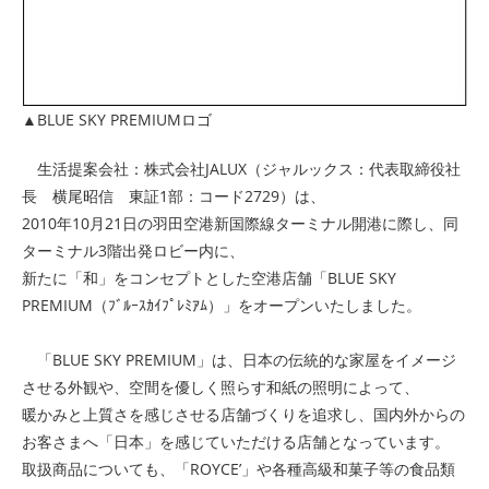
▲BLUE SKY PREMIUMロゴ
生活提案会社：株式会社JALUX（ジャルックス：代表取締役社
長 横尾昭信 東証1部：コード2729）は、
2010年10月21日の羽田空港新国際線ターミナル開港に際し、同
ターミナル3階出発ロビー内に、
新たに「
和
」をコンセプトとした空港店舗「
BLUE SKY
PREMIUM（ﾌﾞﾙｰｽｶｲﾌﾟﾚﾐｱﾑ）
」をオープンいたしました。
「
BLUE SKY PREMIUM
」は、日本の伝統的な家屋をイメージ
させる外観や、空間を優しく照らす和紙の照明によって、
暖かみと上質さを感じさせる店舗づくりを追求し、国内外からの
お客さまへ「
日本
」を感じていただける店舗となっています。
取扱商品についても、「
ROYCE’
」や各種高級和菓子等の食品類