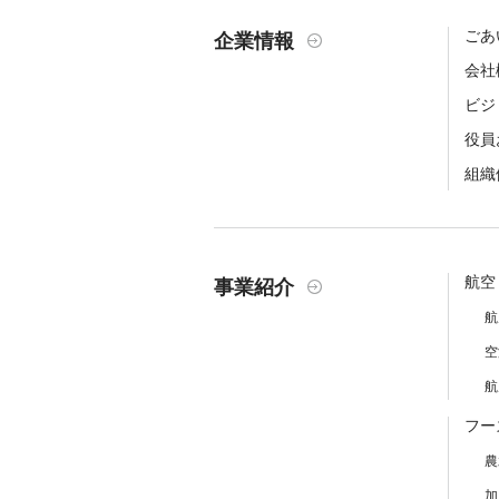
ごあ
企業情報
会社
ビジ
役員
組織
航空
事業紹介
航
空
航
フー
農
加