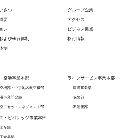
いさつ
グループ企業
概要
アクセス
ョン
ビジネス拠点
および執行体制
格付情報
体制
・空港事業本部
ライフサービス事業本部
空機部・中京地区航空機部
環境事業部
港事業開発部
保険部
空アセットマネジメント部
不動産部
ズ・ビバレッジ事業本部
水産部
工食品部