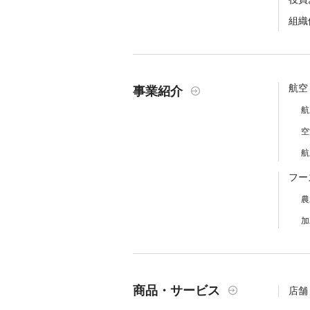
組織
航空
事業紹介
航
空
航
フー
農
加
商品・サービス
店舗