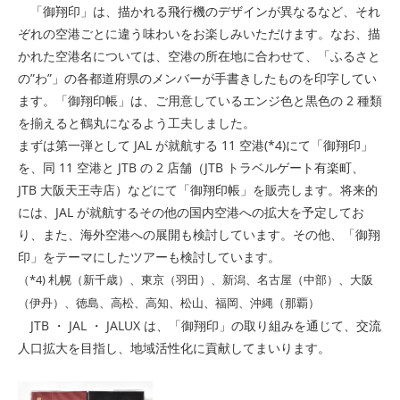
「御翔印」は、描かれる飛行機のデザインが異なるなど、それ
ぞれの空港ごとに違う味わいをお楽しみいただけます。なお、描
かれた空港名については、空港の所在地に合わせて、「ふるさと
の”わ”」の各都道府県のメンバーが手書きしたものを印字してい
ます。「御翔印帳」は、ご用意しているエンジ色と黒色の 2 種類
を揃えると鶴丸になるよう工夫しました。
まずは第一弾として JAL が就航する 11 空港(*4)にて「御翔印」
を、同 11 空港と JTB の 2 店舗（JTB トラベルゲート有楽町、
JTB 大阪天王寺店）などにて「御翔印帳」を販売します。将来的
には、JAL が就航するその他の国内空港への拡大を予定してお
り、また、海外空港への展開も検討しています。その他、「御翔
印」をテーマにしたツアーも検討しています。
（*4) 札幌（新千歳）、東京（羽田）、新潟、名古屋（中部）、大阪
（伊丹）、徳島、高松、高知、松山、福岡、沖縄（那覇）
JTB ・ JAL ・ JALUX は、「御翔印」の取り組みを通じて、交流
人口拡大を目指し、地域活性化に貢献してまいります。