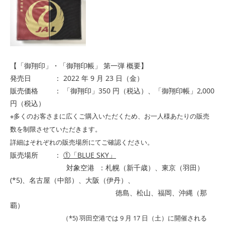
【「御翔印」・「御翔印帳」 第一弾 概要】
発売日 ： 2022 年 9 月 23 日（金）
販売価格 ： 「御翔印」350 円（税込）、「御翔印帳」2,000
円（税込）
※多くのお客さまに広くご購入いただくため、お一人様あたりの販売
数を制限させていただきます。
詳細はそれぞれの販売場所にてご確認ください。
販売場所 ：
①「BLUE SKY」
対象空港 ：札幌（新千歳）、東京（羽田）
(*5)、名古屋（中部）、大阪（伊丹）、
徳島、松山、福岡、沖縄（那
覇）
（*5) 羽田空港では 9 月 17 日（土）に開催される