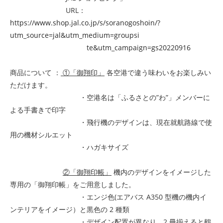
URL：
https://www.shop.jal.co.jp/s/soranogoshoin/?
utm_source=jal&utm_medium=groupsi
te&utm_campaign=gs20220916
商品について ：
①「御翔印」
各空港で違う味わいをお楽しみい
ただけます。
・空港名は「ふるさとの”わ”」メンバーに
よる手書きで印字
・飛行機のデザインは、現在就航路線で使
用の機材シルエット
・ハガキサイズ
②「御翔印帳」
機内のデザインをイメージした
専用の「御翔印帳」をご用意しました。
・エンジ色(エアバス A350 型機の機内イ
ンテリアをイメージ）と黒色の 2 種類
・デザイン配置が異なり、2 冊揃えると鶴