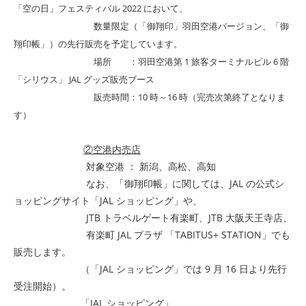
「空の日」フェスティバル 2022 において、
数量限定（「御翔印」羽田空港バージョン、「御
翔印帳」）の先行販売を予定しています。
場所 ：羽田空港第 1 旅客ターミナルビル 6 階
「シリウス」 JAL グッズ販売ブース
販売時間：10 時～16 時（完売次第終了となりま
す）
②空港内売店
対象空港 ： 新潟、高松、高知
なお、「御翔印帳」に関しては、JAL の公式シ
ョッピングサイト「JAL ショッピング」や、
JTB トラベルゲート有楽町、JTB 大阪天王寺店、
有楽町 JAL プラザ 「TABITUS+ STATION」でも
販売します。
（「JAL ショッピング」では 9 月 16 日より先行
受注開始）。
「JAL ショッピング」