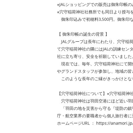
※JALショッピングでの販売は御朱印帳
※穴守稲荷神社社務所でも同日より授与
御朱印込みで初穂料3,500円。御朱印
【 御朱印帳の誕生の背景 】
JALグループは長年にわたり、穴守稲
て穴守稲荷神社の隣にはJALの訓練セ
社に立ち寄り、安全を祈願していました
現在では、毎年、穴守稲荷神社にて開
やグランドスタッフが参加し、地域の皆
このような長年のご縁がきっかけとな
【穴守稲荷神社について】※穴守稲荷神
穴守稲荷神社は羽田空港にほど近い羽
「羽田の地を災害から守る『堤防の鎮
庁・航空業界の要職者から個人旅行者に
ホームページURL ：
https://anamori.jp