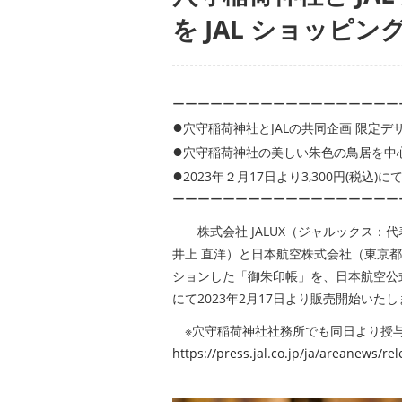
を JAL ショッピ
ーーーーーーーーーーーーーーーーーー
●
穴守稲荷神社とJALの共同企画 限定デ
●
穴守稲荷神社の美しい朱色の鳥居を中
●
2023年２月17日より3,300円(税込)
ーーーーーーーーーーーーーーーーーー
株式会社 JALUX（ジャルックス：
井上 直洋）と日本航空株式会社（東京都
ションした「御朱印帳」を、日本航空公式
にて2023年2月17日より販売開始いた
※穴守稲荷神社社務所でも同日より授与開
https://press.jal.co.jp/ja/areanews/r