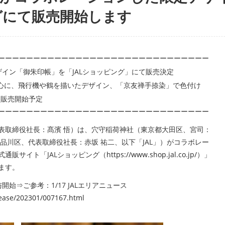
ングにて販売開始します
ーーーーーーーーーーーーーーーーーーーーーーーーーーーーーー
ザイン「御朱印帳」を「JALショッピング」にて販売決定
心に、飛行機や鶴を描いたデザイン、「京友禅手捺染」で色付け
にて販売開始予定
ーーーーーーーーーーーーーーーーーーーーーーーーーーーーーー
代表取締役社長：髙濱 悟）は、穴守稲荷神社（東京都大田区、宮司：
品川区、代表取締役社長：赤坂 祐二、以下「JAL」）がコラボレー
通販サイト「JALショッピング（
https://www.shop.jal.co.jp/
）」
します。
始⇒ご参考：1/17 JALエリアニュース
elease/202301/007167.html