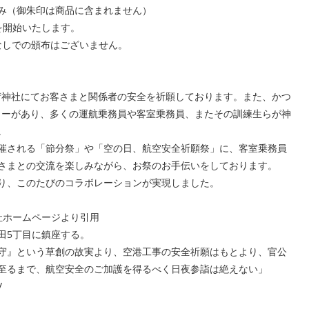
のみ（御朱印は商品に含まれません）
を開始いたします。
なしでの頒布はございません。
荷神社にてお客さまと関係者の安全を祈願しております。また、かつ
ンターがあり、多くの運航乗務員や客室乗務員、またその訓練生らが神
。
催される「節分祭」や「空の日、航空安全祈願祭」に、客室乗務員
さまとの交流を楽しみながら、お祭のお手伝いをしております。
り、このたびのコラボレーションが実現しました。
社ホームページより引用
田5丁目に鎮座する。
守』という草創の故実より、空港工事の安全祈願はもとより、官公
至るまで、航空安全のご加護を得るべく日夜参詣は絶えない」
/