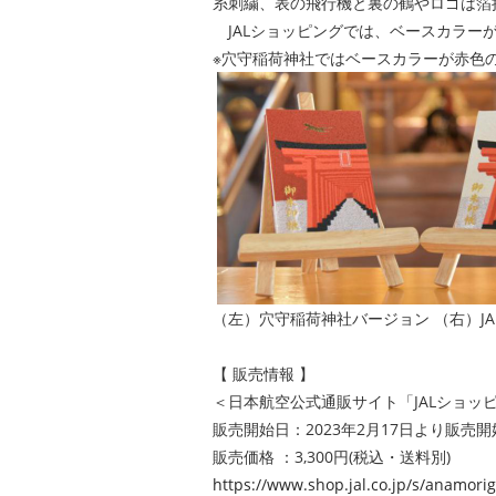
糸刺繍、表の飛行機と裏の鶴やロゴは箔
JALショッピングでは、ベースカラーが
※穴守稲荷神社ではベースカラーが赤色
（左）穴守稲荷神社バージョン （右）JA
【 販売情報 】
＜日本航空公式通販サイト「JALショッ
販売開始日：2023年2月17日より販売開
販売価格 ：3,300円(税込・送料別)
https://www.shop.jal.co.jp/s/anamori