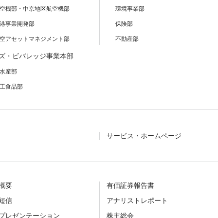
空機部・中京地区航空機部
環境事業部
港事業開発部
保険部
空アセットマネジメント部
不動産部
ズ・ビバレッジ事業本部
水産部
工食品部
サービス・ホームページ
概要
有価証券報告書
短信
アナリストレポート
プレゼンテーション
株主総会