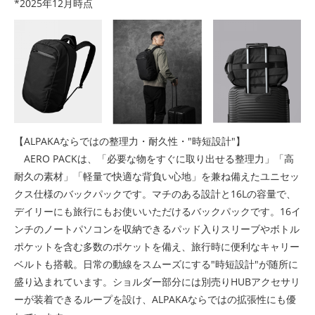
*2025年12月時点
【ALPAKAならではの整理力・耐久性・"時短設計"】
AERO PACKは、「必要な物をすぐに取り出せる整理力」「高
耐久の素材」「軽量で快適な背負い心地」を兼ね備えたユニセッ
クス仕様のバックパックです。マチのある設計と16Lの容量で、
デイリーにも旅行にもお使いいただけるバックパックです。16イ
ンチのノートパソコンを収納できるパッド入りスリーブやボトル
ポケットを含む多数のポケットを備え、旅行時に便利なキャリー
ベルトも搭載。日常の動線をスムーズにする"時短設計"が随所に
盛り込まれています。ショルダー部分には別売りHUBアクセサリ
ーが装着できるループを設け、ALPAKAならではの拡張性にも優