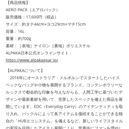
【商品情報】
AERO PACK（エアロパック）
販売価格：17,600円（税込）
サイズ：約タテ44cm×ヨコ29cm×マチ15cm
容量：16L
重量：約700g
素材：［表地］ナイロン［裏地］ポリエステル
ALPAKA日本公式オンラインサイト：
https://www.alpakagear.jp/
【ALPAKAについて】
2016年にオーストラリア・メルボルンでスタートしたハイス
ペックなバッグや小物を展開するブランド。コンテンポラリーな
ルックスで都会的な印象を与えながらも、人間工学に基づいたデ
ザインや最新素材を用いて、充実したスペックを備えた商品を展
開しています。EDC（Everyday Carry）のアイデンティティを取
り入れ、バックルによって各アイテムを接続することができる独
自の「HUBエコシステム」を備えるなど、新しいライフスタイル
の実現を目指したアイテム展開により、世界中にファンを増やし