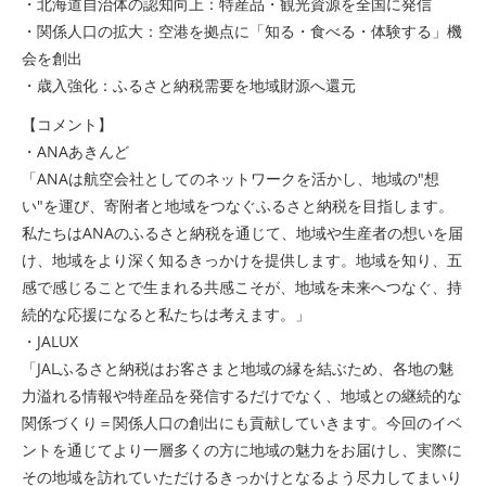
・北海道自治体の認知向上：特産品・観光資源を全国に発信
・関係人口の拡大：空港を拠点に「知る・食べる・体験する」機
会を創出
・歳入強化：ふるさと納税需要を地域財源へ還元
【コメント】
・ANAあきんど
「ANAは航空会社としてのネットワークを活かし、地域の"想
い"を運び、寄附者と地域をつなぐふるさと納税を目指します。
私たちはANAのふるさと納税を通じて、地域や生産者の想いを届
け、地域をより深く知るきっかけを提供します。地域を知り、五
感で感じることで生まれる共感こそが、地域を未来へつなぐ、持
続的な応援になると私たちは考えます。」
・JALUX
「JALふるさと納税はお客さまと地域の縁を結ぶため、各地の魅
力溢れる情報や特産品を発信するだけでなく、地域との継続的な
関係づくり＝関係人口の創出にも貢献していきます。今回のイベ
ントを通じてより一層多くの方に地域の魅力をお届けし、実際に
その地域を訪れていただけるきっかけとなるよう尽力してまいり