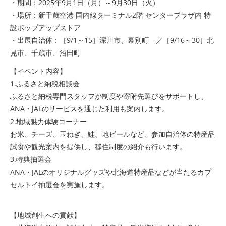
・期間：2025年9月1日（月）～9月30日（火）
・場所：新千歳空港 国内線ターミナル2階 センタープラザ内 特
設ポップアップストア
・出展自治体：［9/1～15］深川市、幕別町 ／［9/16～30］北
見市、千歳市、沼田町
【イベント内容】
1.ふるさと納税相談会
ふるさと納税専門スタッフが制度や寄附先選びをサポートし、
ANA・JALのサービスを通じた利用も案内します。
2.地域魅力体験コーナー
お米、チーズ、玉ねぎ、鮭、地ビールなど、参加自治体の特産品
試食や観光案内を提供し、移住制度の紹介も行います。
3.特典抽選会
ANA・JALのオリジナルグッズや北海道特産品などが当たるカプ
セルトイ抽選会を実施します。
【地域創生への貢献】