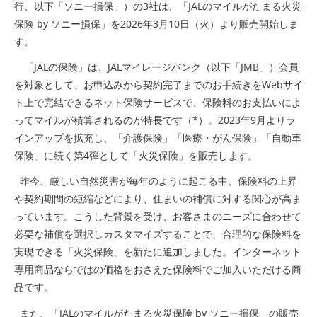
行、以下「ソニー損保」）の3社は、「JALのマイルがたまる火災
保険 by ソニー損保」を2026年3月10日（火）より販売開始しま
す。
「JALの保険」は、JALマイレージバンク（以下「JMB」）会員
を対象として、お申込みから契約完了までのお手続きをWebサイ
ト上で完結できるネット保険サービスで、保険料のお支払いによ
ってマイルが積算されるのが特長です（*）。2023年9月よりラ
インアップを拡充し、「介護保険」「医療・がん保険」「自動車
保険」に続く第4弾として「火災保険」を販売します。
昨今、厳しい自然災害が毎年のように起こる中、保険料の上昇
や契約期間の短縮などにより、住まいの補償に対する関心が高ま
っています。こうした背景を受け、お客さまのニーズに合わせて
必要な補償を選択しカスタマイズすることで、合理的な保険料を
実現できる「火災保険」を新たに追加しました。インターネット
専用商品ならではの価格をおさえた保険料でご加入いただける商
品です。
また、「JALのマイルがたまる火災保険 by ソニー損保」の販売