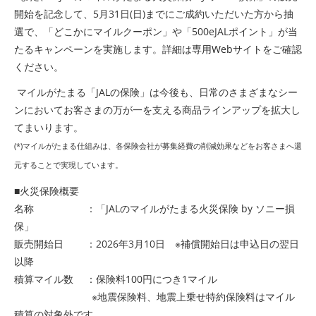
開始を記念して、5月31日(日)までにご成約いただいた方から抽
選で、「どこかにマイルクーポン」や「500eJALポイント」が当
たるキャンペーンを実施します。詳細は
専用Webサイト
をご確認
ください。
マイルがたまる「JALの保険」は今後も、日常のさまざまなシー
ンにおいてお客さまの万が一を支える商品ラインアップを拡大し
てまいります。
(*)マイルがたまる仕組みは、各保険会社が募集経費の削減効果などをお客さまへ還
元することで実現しています。
■火災保険概要
名称 ：「JALのマイルがたまる火災保険 by ソニー損
保」
販売開始日 ：2026年3月10日 ※補償開始日は申込日の翌日
以降
積算マイル数 ：保険料100円につき1マイル
※地震保険料、地震上乗せ特約保険料はマイル
積算の対象外です。