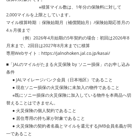
※積算マイル数は、1年分の保険料に対して
2,000マイルを上限としています。
マイル積算時期 ：保険始期月（補償開始月）/保険始期応答月の
4ヵ月後まで
（例）2026年4月始期の5年契約の場合：初回は2026年8
月末まで、2回目は2027年8月末までに積算
専用Webサイト：
https://jalnohoken.jal.co.jp/kasai/
■「JALのマイルがたまる火災保険 by ソニー損保」のお申し込み
条件
● JALマイレージバンク会員（日本地区）であること
● 現在ソニー損保の火災保険に未加入の物件であること
※既にソニー損保の火災保険に加入している物件を本商品へ切
替えることはできません。
● 火災保険の個人契約であること
● 居住専用の持ち家が対象であること
● 火災保険の契約者名義とマイルを還元するJMB会員名義が同
一であること