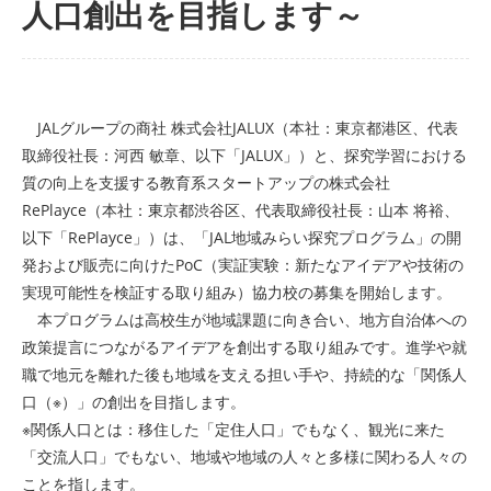
人口創出を目指します～
JALグループの商社 株式会社JALUX（本社：東京都港区、代表
取締役社長：河西 敏章、以下「JALUX」）と、探究学習における
質の向上を支援する教育系スタートアップの株式会社
RePlayce（本社：東京都渋谷区、代表取締役社長：山本 将裕、
以下「RePlayce」）は、「JAL地域みらい探究プログラム」の開
発および販売に向けたPoC（実証実験：新たなアイデアや技術の
実現可能性を検証する取り組み）協力校の募集を開始します。
本プログラムは高校生が地域課題に向き合い、地方自治体への
政策提言につながるアイデアを創出する取り組みです。進学や就
職で地元を離れた後も地域を支える担い手や、持続的な「関係人
口（※）」の創出を目指します。
※関係人口とは：移住した「定住人口」でもなく、観光に来た
「交流人口」でもない、地域や地域の人々と多様に関わる人々の
ことを指します。