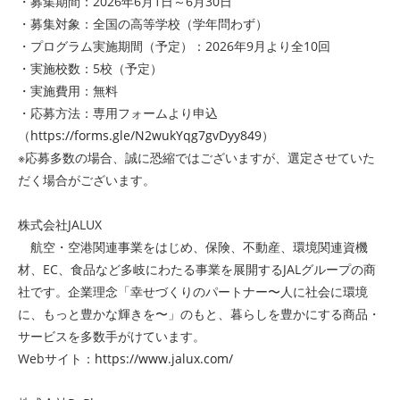
・募集期間：2026年6月1日～6月30日
・募集対象：全国の高等学校（学年問わず）
・プログラム実施期間（予定）：2026年9月より全10回
・実施校数：5校（予定）
・実施費用：無料
・応募方法：専用フォームより申込
（
https://forms.gle/N2wukYqg7gvDyy849
）
※応募多数の場合、誠に恐縮ではございますが、選定させていた
だく場合がございます。
株式会社JALUX
航空・空港関連事業をはじめ、保険、不動産、環境関連資機
材、EC、食品など多岐にわたる事業を展開するJALグループの商
社です。企業理念「幸せづくりのパートナー〜人に社会に環境
に、もっと豊かな輝きを〜」のもと、暮らしを豊かにする商品・
サービスを多数手がけています。
Webサイト：
https://www.jalux.com/