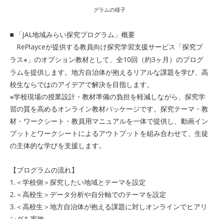
グラムの様子
■ 「JAL地域みらい探究プログラム」概要
RePlayce
が提供する教員向け探究学習支援サービス「探究プ
※」のオプション教材として、全10回（約3ヶ月）のプログ
ラス
ラムを提供します。地方自治体が抱えるリアルな課題を学び、高
校生ならではのアイデアで解決を目指します。
※学校現場の授業設計・教材準備の負担を軽減しながら、探究学
習の質を高めるオンライン教材パッケージです。探究テーマ・教
材・ワークシート・教員用マニュアルを一体で提供し、動画イン
プットとワークシートによるアウトプットを組み合わせて、生徒
の主体的な学びを支援します。
【プログラムの流れ】
1.＜学校側＞探究したい地域とテーマを設定
2.＜高校生＞データ分析や自分軸でのテーマを設定
3.＜高校生＞地方自治体が抱える課題に対しオンラインでヒアリ
ングを実施