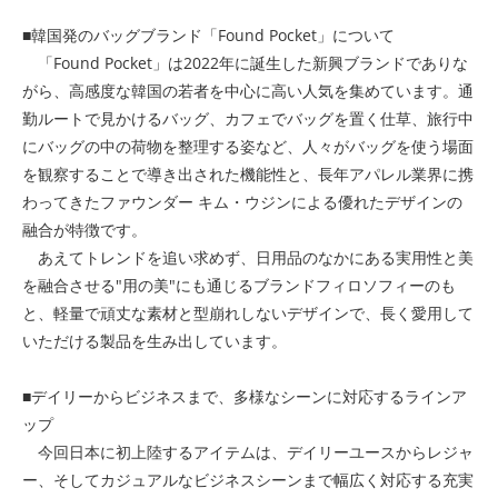
■韓国発のバッグブランド「Found Pocket」について
「Found Pocket」は2022年に誕生した新興ブランドでありな
がら、高感度な韓国の若者を中心に高い人気を集めています。通
勤ルートで見かけるバッグ、カフェでバッグを置く仕草、旅行中
にバッグの中の荷物を整理する姿など、人々がバッグを使う場面
を観察することで導き出された機能性と、長年アパレル業界に携
わってきたファウンダー キム・ウジンによる優れたデザインの
融合が特徴です。
あえてトレンドを追い求めず、日用品のなかにある実用性と美
を融合させる"用の美"にも通じるブランドフィロソフィーのも
と、軽量で頑丈な素材と型崩れしないデザインで、長く愛用して
いただける製品を生み出しています。
■デイリーからビジネスまで、多様なシーンに対応するラインア
ップ
今回日本に初上陸するアイテムは、デイリーユースからレジャ
ー、そしてカジュアルなビジネスシーンまで幅広く対応する充実